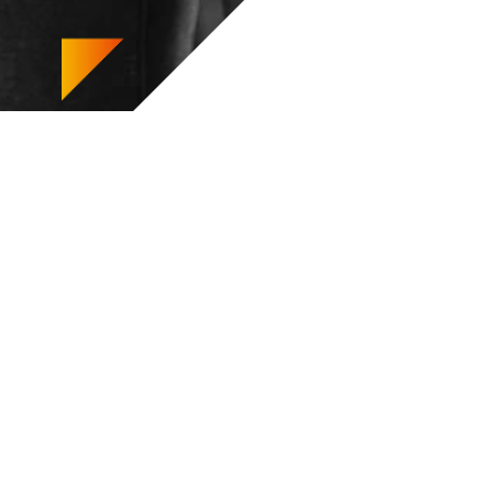
 regroupant plus de
n innovant et
 de transmission,