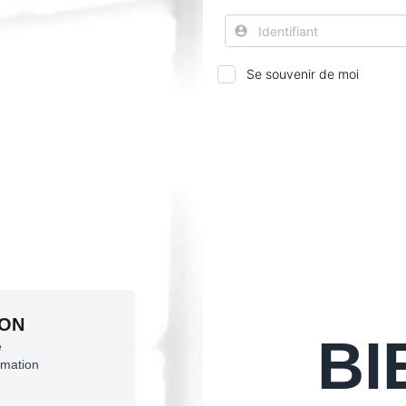
Se souvenir de moi
ION
BI
e
rmation