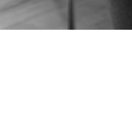
L'association FORMAN c'est,
" Une association à but non lucratif créée en 2009
500 consultants du réseau Prodémial.
Un parcours de formation et de professionnalisatio
performant s’appuyant sur des valeurs de partage,
d’esprit d’équipe.